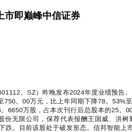
22上市即巅峰中信证券
112。SZ）昨晚发布2024年度业绩预告。
750。00万元，比上年同期下降78。53%至6
6。6650万股，占本次刊行后总股本的25。
券股份无限公司，保荐代表报酬王国威、洪树
跌。目前该股处于破发形态。信邦智能上市刊