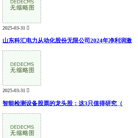
2025-03-31

山东科汇电力从动化股份无限公司2024年净利润激
2025-03-31

智能检测设备股票的龙头股：这3只值得研究（