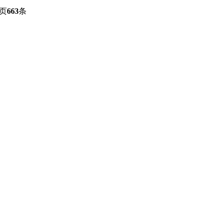
页
663
条