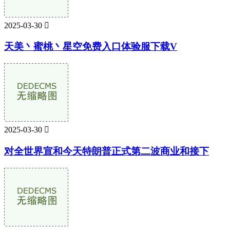
2025-03-30

天美丶蜜桃丶星空免费入口体验服下载V
2025-03-30

对全世界宣和今天特朗普正式第二波商业和接下