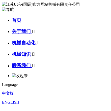
首页
关于我们

机械自动化

机械知识

联系我们

Language
中文版
ENGLISH